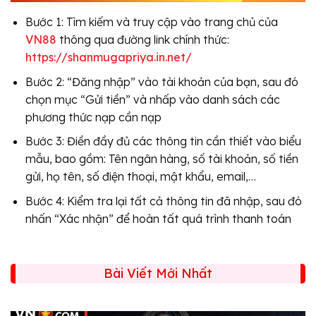
Bước 1: Tìm kiếm và truy cập vào trang chủ của
VN88
thông qua đường link chính thức:
https://shanmugapriya.in.net/
Bước 2: “Đăng nhập” vào tài khoản của bạn, sau đó
chọn mục “Gửi tiền” và nhấp vào danh sách các
phương thức nạp cần nạp
Bước 3: Điền đầy đủ các thông tin cần thiết vào biểu
mẫu, bao gồm: Tên ngân hàng, số tài khoản, số tiền
gửi, họ tên, số điện thoại, mật khẩu, email,…
Bước 4: Kiểm tra lại tất cả thông tin đã nhập, sau đó
nhấn “Xác nhận” để hoàn tất quá trình thanh toán
Bài Viết Mới Nhất