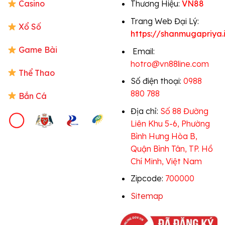
Casino
Thương Hiệu:
VN88
Trang Web Đại Lý:
Xổ Số
https://shanmugapriya.i
Game Bài
Email:
hotro@vn88line.com
Thể Thao
Số điện thoại:
0988
880 788
Bắn Cá
Địa chỉ:
Số 88 Đường
Liên Khu 5-6, Phường
Bình Hưng Hòa B,
Quận Bình Tân, TP. Hồ
Chí Minh, Việt Nam
Zipcode:
700000
Sitemap