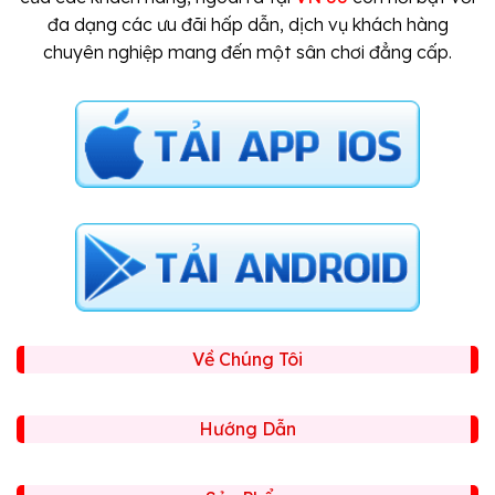
đa dạng các ưu đãi hấp dẫn, dịch vụ khách hàng
chuyên nghiệp mang đến một sân chơi đẳng cấp.
Về Chúng Tôi
Hướng Dẫn