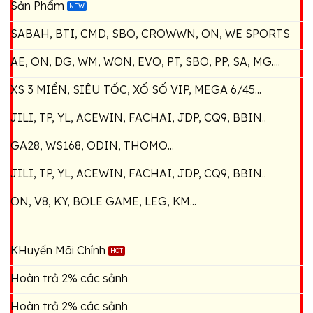
Sản Phẩm
SABAH, BTI, CMD, SBO, CROWWN, ON, WE SPORTS
AE, ON, DG, WM, WON, EVO, PT, SBO, PP, SA, MG....
XS 3 MIỀN, SIÊU TỐC, XỔ SỐ VIP, MEGA 6/45...
JILI, TP, YL, ACEWIN, FACHAI, JDP, CQ9, BBIN..
GA28, WS168, ODIN, THOMO...
JILI, TP, YL, ACEWIN, FACHAI, JDP, CQ9, BBIN..
ON, V8, KY, BOLE GAME, LEG, KM...
KHuyến Mãi Chính
Hoàn trả 2% các sảnh
Hoàn trả 2% các sảnh