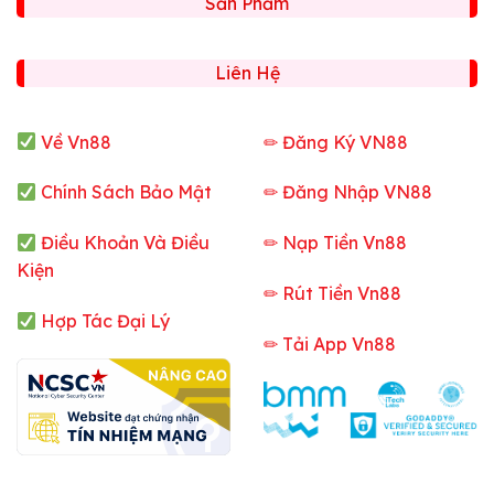
Sản Phẩm
Liên Hệ
Về Vn88
✏
Đăng Ký VN88
Chính Sách Bảo Mật
✏
Đăng Nhập VN88
Điều Khoản Và Điều
✏
Nạp Tiền Vn88
Kiện
✏
Rút Tiền Vn88
Hợp Tác Đại Lý
✏
Tải App Vn88