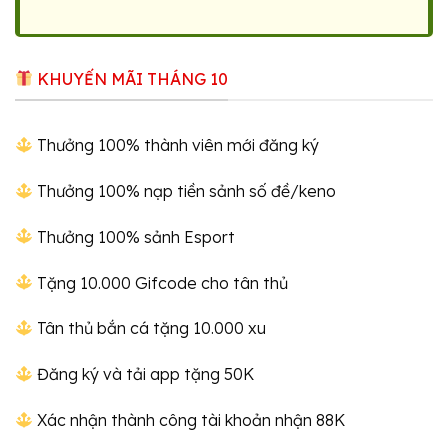
KHUYẾN MÃI THÁNG 10
Thưởng 100% thành viên mới đăng ký
Thưởng 100% nạp tiền sảnh số đề/keno
Thưởng 100% sảnh Esport
Tặng 10.000 Gifcode cho tân thủ
Tân thủ bắn cá tặng 10.000 xu
Đăng ký và tải app tặng 50K
Xác nhận thành công tài khoản nhận 88K