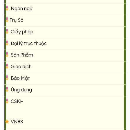
Ngôn ngữ
Trụ Sở
Giấy phép
Đại lý trực thuộc
Sản Phẩm
Giao dịch
Bảo Mật
Ứng dụng
CSKH
VN88