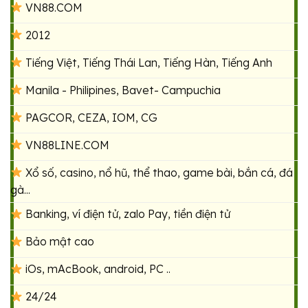
VN88.COM
2012
Tiếng Việt, Tiếng Thái Lan, Tiếng Hàn, Tiếng Anh
Manila - Philipines, Bavet- Campuchia
PAGCOR, CEZA, IOM, CG
VN88LINE.COM
Xổ số, casino, nổ hũ, thể thao, game bài, bắn cá, đá
gà...
Banking, ví điện tử, zalo Pay, tiền điện tử
Bảo mật cao
iOs, mAcBook, android, PC ..
24/24