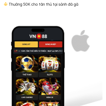
Thưởng 50K cho tân thủ tại sảnh đá gà